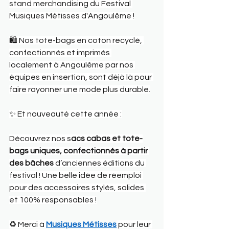
stand merchandising du Festival 
Musiques Métisses d'Angoulême !
🛍️ Nos tote-bags en coton recyclé, 
confectionnés et imprimés 
localement à Angoulême par nos 
équipes en insertion, sont déjà là pour 
faire rayonner une mode plus durable.
✨ Et nouveauté cette année :
Découvrez nos s
acs cabas et tote-
bags uniques, confectionnés à partir 
des bâches
 d’anciennes éditions du 
festival ! Une belle idée de réemploi 
pour des accessoires stylés, solides 
et 100% responsables !
♻️ Merci à 
Musiques Métisses
 pour leur 