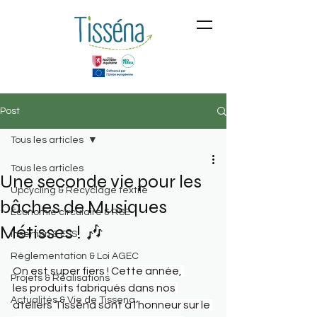
Post
Tous les articles
Tous les articles
Une seconde vie pour les
Upcycling & Recyclage textile
bâches de Musiques
Économie circulaire & RSE
Métisses ! 🎶
Insertion & ESS
Réglementation & Loi AGEC
On est super fiers ! Cette année, 
Projets & Réalisations
les produits fabriqués dans nos 
Actualités & Vie de Tissena
ateliers Tisséna sont à l’honneur sur le 