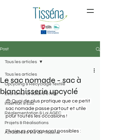
Post
Tous les articles
Tous les articles
Le sac nomade - sac à
Upcycling & Recyclage textile
blanchisserie upcyclé
Économie circulaire & RSE
👜 Quoi de plus pratique que ce petit 
Insertion & ESS
sac nomade passe partout et utile 
Réglementation & Loi AGEC
pour toutes les occasions ! 
Projets & Réalisations
Plusieurs options sont possibles :
Actualités & Vie de Tissena